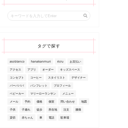
タグで探す
asoblanco
hanakanmuri
écru
お支払い
アクセス
アプリ
オーダー
キッズスペース
コンセプト
コーヒー
スタイリスト
デザイナー
バーバパパ
パンフレット
プロフィール
ベビーカー
マリーローランサン
メニュー
メール
予約
価格
個室
問い合わせ
地図
子供
子連れ
徒歩
所在地
注文
腰痛
貸切
赤ちゃん
車
電話
駐車場