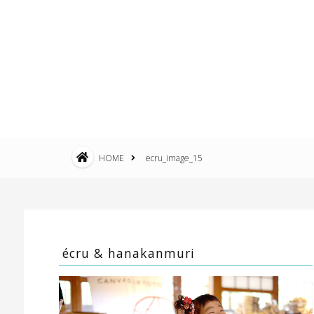
HOME
ecru_image_15
écru & hanakanmuri