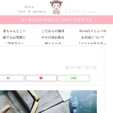
我が家は完全貸切なのに気軽な美容室です
赤ちゃんとご一
こだわりの珈琲
écruのメニューや
緒でもお気軽に
やその他お飲み
お代金について
ご予約下さい
物もどうぞ
[２０２６年６月～
最新版]
2019年11月15日