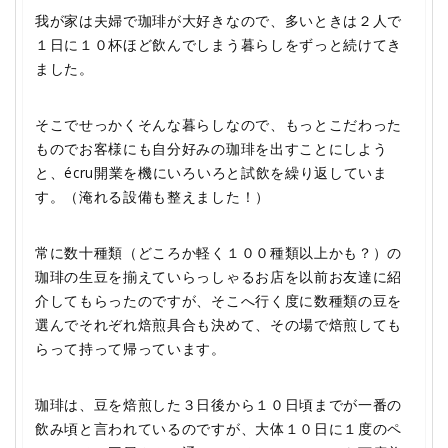
我が家は夫婦で珈琲が大好きなので、多いときは２人で
１日に１０杯ほど飲んでしまう暮らしをずっと続けてき
ました。
そこでせっかくそんな暮らしなので、もっとこだわった
ものでお客様にも自分好みの珈琲を出すことにしよう
と、écru開業を機にいろいろと試飲を繰り返していま
す。（淹れる設備も整えました！）
常に数十種類（どころか軽く１００種類以上かも？）の
珈琲の生豆を揃えていらっしゃるお店を以前お友達に紹
介してもらったのですが、そこへ行く度に数種類の豆を
選んでそれぞれ焙煎具合も決めて、その場で焙煎しても
らって持って帰っています。
珈琲は、豆を焙煎した３日後から１０日頃までが一番の
飲み頃と言われているのですが、大体１０日に１度のペ